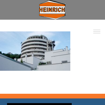
Unternehmen
Spektrum
Wohnbau
Industrie
Privat
Kommunal
Kontakt
Jobs