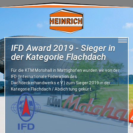
Unternehmen
Spektrum
IFD Award 2019 - Sieger in
Wohnbau
der Kategorie Flachdach
Industrie
Für die KTM Motohall in Mattighofen wurden wir von der
IFD (Internationale Föderation des
Privat
Dachdeckerhandwerks e.V.) zum Sieger 2019 in der
Kategorie Flachdach / Abdichtung gekürt.
Kommunal
Kontakt
Jobs