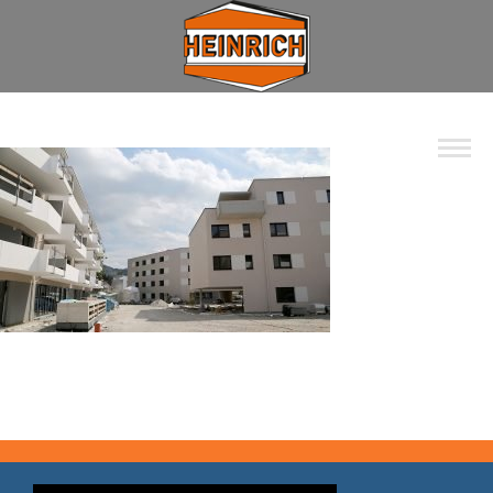
Unternehmen
Spektrum
Wohnbau
Industrie
Privat
Kommunal
Kontakt
Jobs