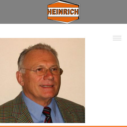
Unternehmen
Spektrum
Wohnbau
Industrie
Privat
Kommunal
Kontakt
Jobs