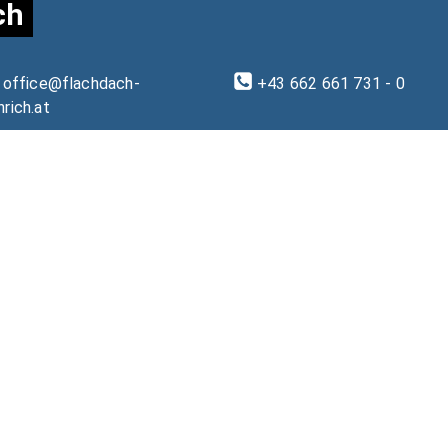
ch
office@flachdach-
+43 662 661 731 - 0
nrich.at