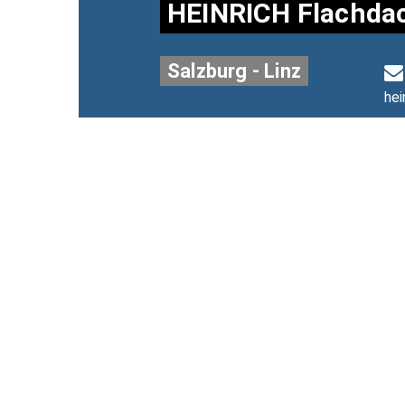
HEINRICH Flachda
Salzburg - Linz
hei