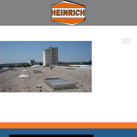
Unternehmen
Spektrum
Wohnbau
Industrie
Privat
Kommunal
Kontakt
Jobs