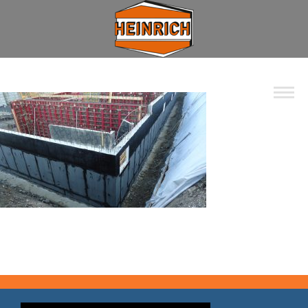
Unternehmen
Spektrum
Wohnbau
Industrie
Privat
Kommunal
Kontakt
Jobs