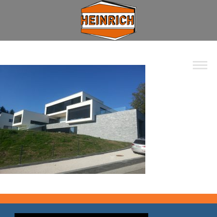
Unternehmen
Spektrum
Wohnbau
Industrie
Privat
Kommunal
Kontakt
Jobs