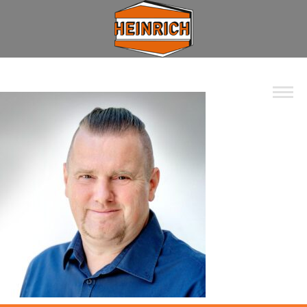
Unternehmen
Spektrum
Wohnbau
Industrie
Privat
Kommunal
Kontakt
Jobs