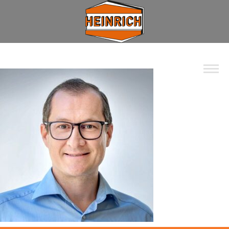
Unternehmen
Spektrum
Wohnbau
Industrie
Privat
Kommunal
Kontakt
Jobs