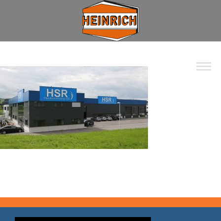
Unternehmen
Spektrum
Wohnbau
Industrie
Privat
Kommunal
Kontakt
Jobs