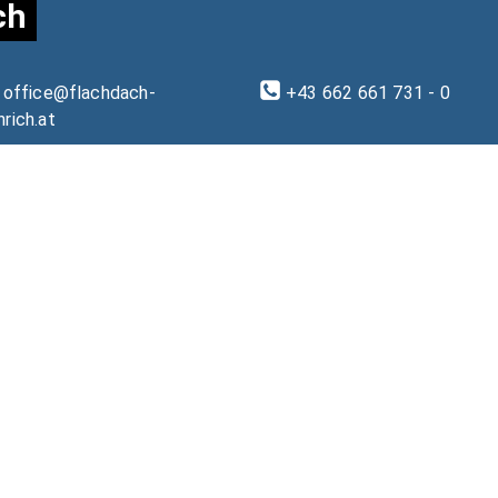
ch
office@flachdach-
+43 662 661 731 - 0
nrich.at