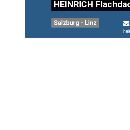
HEINRICH Flachda
Salzburg - Linz
hei